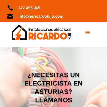

627 455 065

info@iericardohijo.com
¿NECESITAS UN
ELECTRICISTA EN
ASTURIAS?
LLÁMANOS